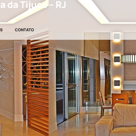
 da Tijuca – RJ
OS
CONTATO