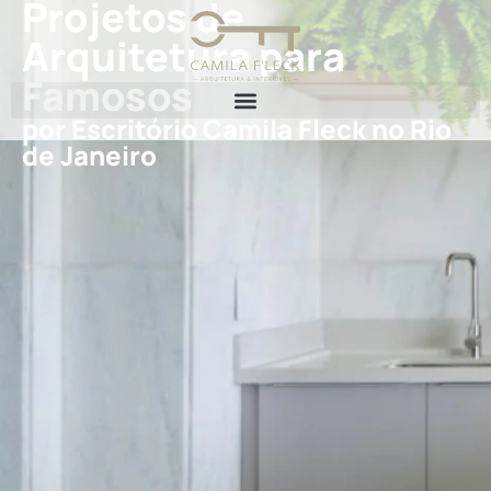
Projetos de
Arquitetura para
Famosos
por Escritório Camila Fleck no Rio
de Janeiro