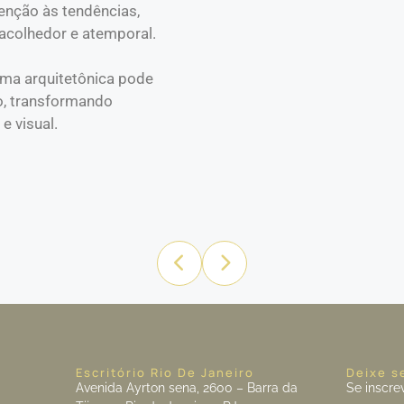
enção às tendências,
acolhedor e atemporal.
rma arquitetônica pode
o, transformando
e visual.
Escritório Rio De Janeiro
Deixe s
Avenida Ayrton sena, 2600 – Barra da
Se inscre