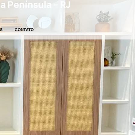
a Península – RJ
OS
CONTATO