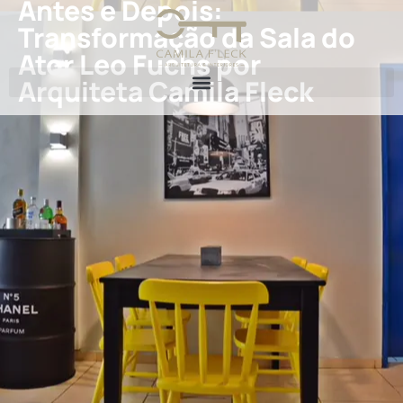
Antes e Depois:
Transformação da Sala do
Ator Leo Fuchs por
Arquiteta Camila Fleck